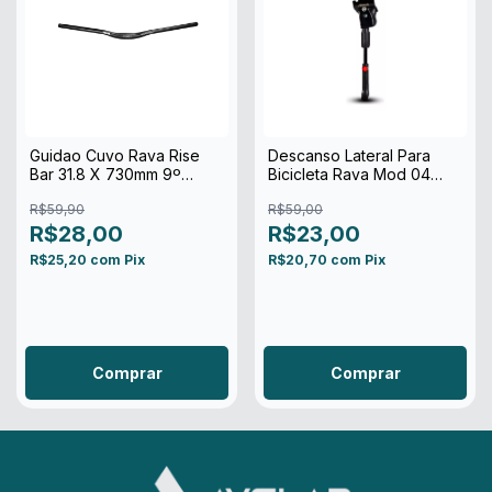
Guidao Cuvo Rava Rise
Descanso Lateral Para
Bar 31.8 X 730mm 9º
Bicicleta Rava Mod 04
Preto Ref-28783
26/29 Preto
R$59,90
R$59,00
R$28,00
R$23,00
R$25,20
com
Pix
R$20,70
com
Pix