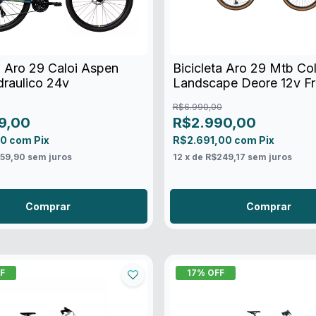
a Aro 29 Caloi Aspen
Bicicleta Aro 29 Mtb Col
draulico 24v
Landscape Deore 12v Fr
Shimano
R$6.990,00
9,00
R$2.990,00
10
com
Pix
R$2.691,00
com
Pix
59,90
sem juros
12
x de
R$249,17
sem juros
Comprar
Comprar
F
17
% OFF