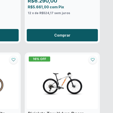
R$6.290,00
R$5.661,00
com
Pix
12
x de
R$524,17
sem juros
Comprar
16
% OFF