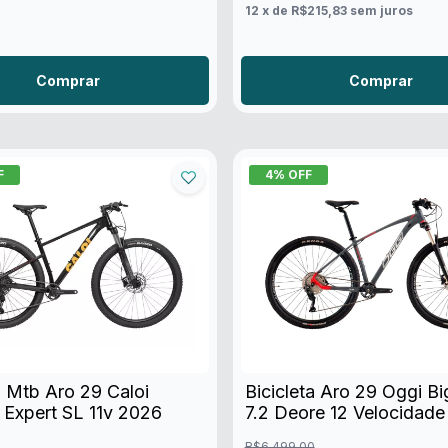
12
x de
R$215,83
sem juros
Comprar
Comprar
F
4
% OFF
a Mtb Aro 29 Caloi
Bicicleta Aro 29 Oggi B
 Expert SL 11v 2026
7.2 Deore 12 Velocidade
R$6.499,00