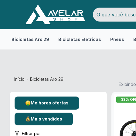
Bicicletas Aro 29
Bicicletas Elétricas
Pneus
B
Início
Bicicletas Aro 29
Exibindo
33
% OF
Melhores ofertas
Mais vendidos
Filtrar por