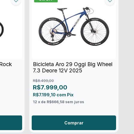
 Rock
Bicicleta Aro 29 Oggi Big Wheel
7.3 Deore 12V 2025
R$8.499,00
R$7.999,00
R$7.199,10
com
Pix
12
x de
R$666,58
sem juros
Comprar