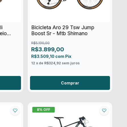
li
Bicicleta Aro 29 Tsw Jump
eio
Boost Sr - Mtb Shimano
R$5.190,00
R$3.899,00
R$3.509,10
com
Pix
12
x de
R$324,92
sem juros
Comprar
8
% OFF