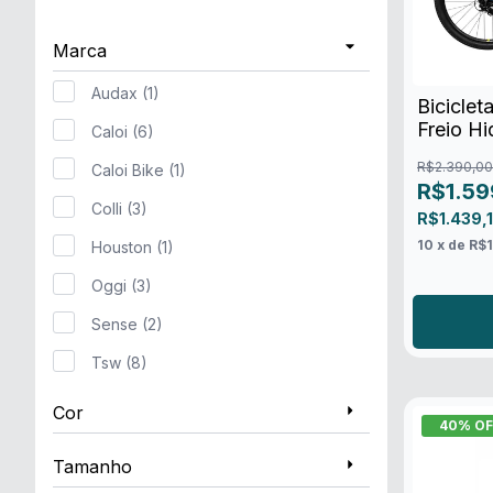
Marca
Audax (1)
Biciclet
Freio Hi
Caloi (6)
R$2.390,00
Caloi Bike (1)
R$1.59
Colli (3)
R$1.439,
10
x de
R$1
Houston (1)
Oggi (3)
Sense (2)
Tsw (8)
Cor
40
% OF
Tamanho