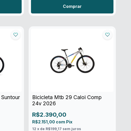
Comprar
 Suntour
Bicicleta Mtb 29 Caloi Comp
24v 2026
R$2.390,00
R$2.151,00
com
Pix
12
x de
R$199,17
sem juros