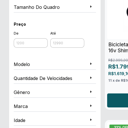
Tamanho Do Quadro
Preço
De
Até
Biciclet
16v Shi
R$2.999,00
Modelo
R$1.79
R$1.619,
Quantidade De Velocidades
11
x de
R$1
Gênero
Marca
Idade
33
% OF