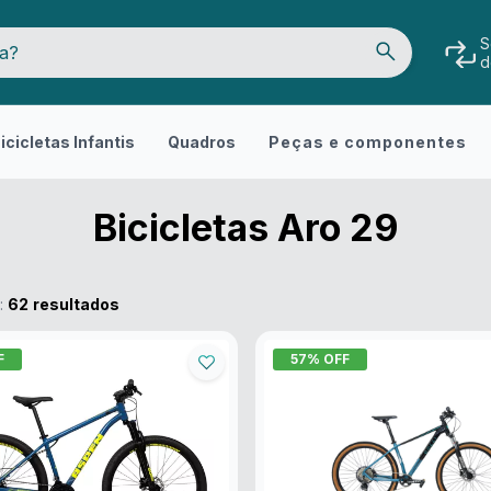
S
d
icicletas Infantis
Quadros
Peças e componentes
Bicicletas Aro 29
:
62
resultados
F
57
% OFF