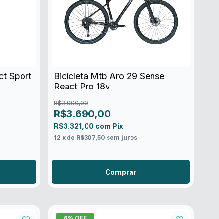
ct Sport
Bicicleta Mtb Aro 29 Sense
React Pro 18v
R$3.990,00
R$3.690,00
R$3.321,00
com
Pix
12
x de
R$307,50
sem juros
Comprar
6
% OFF