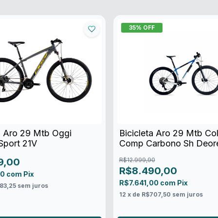
35
% OFF
ta Aro 29 Mtb Oggi
Bicicleta Aro 29 Mtb Coll
Sport 21V
Comp Carbono Sh Deore
9,00
R$12.999,90
R$8.490,00
10
com
Pix
R$7.641,00
com
Pix
83,25
sem juros
12
x de
R$707,50
sem juros