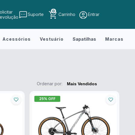
0
olicitar
Suporte
Carrinho
Entrar
evolução
Acessórios
Vestuário
Sapatilhas
Marcas
Ordenar por:
25
% OFF