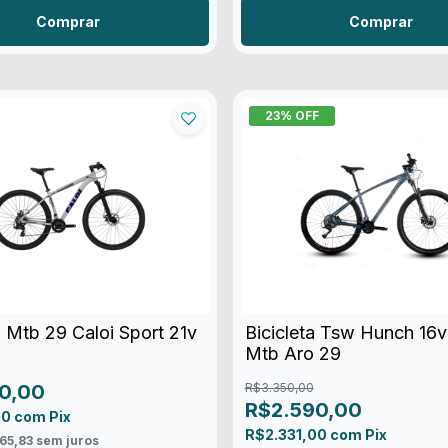
Comprar
Comprar
23
% OFF
a Mtb 29 Caloi Sport 21v
Bicicleta Tsw Hunch 16v
Mtb Aro 29
0,00
R$3.350,00
R$2.590,00
00
com
Pix
R$2.331,00
com
Pix
65,83
sem juros