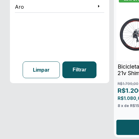
Aro
Bicicle
Limpar
Filtrar
21v Shi
R$1.799,00
R$1.20
R$1.080
8
x de
R$1