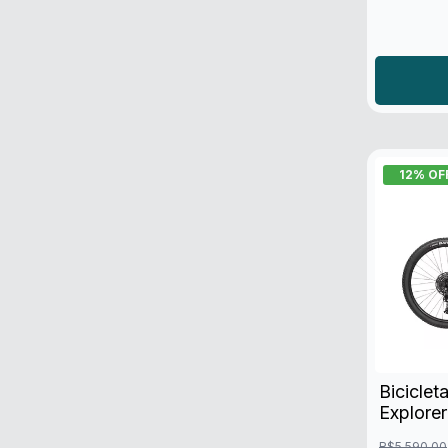
12
% OF
Biciclet
Explorer
R$5.590,00