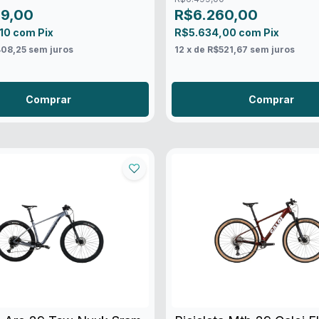
99,00
R$6.260,00
,10
com
Pix
R$5.634,00
com
Pix
08,25
sem juros
12
x de
R$521,67
sem juros
Comprar
Comprar