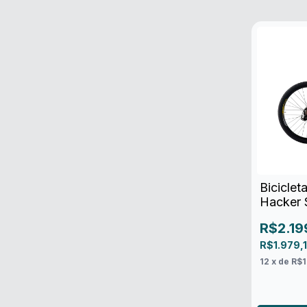
Bicicle
Hacker 
R$2.19
R$1.979,
12
x de
R$1